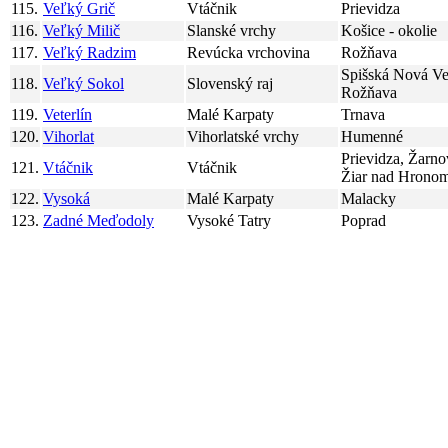
115.
Veľký Grič
Vtáčnik
Prievidza
116.
Veľký Milič
Slanské vrchy
Košice - okolie
117.
Veľký Radzim
Revúcka vrchovina
Rožňava
Spišská Nová Ve
118.
Veľký Sokol
Slovenský raj
Rožňava
119.
Veterlín
Malé Karpaty
Trnava
120.
Vihorlat
Vihorlatské vrchy
Humenné
Prievidza, Žarno
121.
Vtáčnik
Vtáčnik
Žiar nad Hrono
122.
Vysoká
Malé Karpaty
Malacky
123.
Zadné Meďodoly
Vysoké Tatry
Poprad