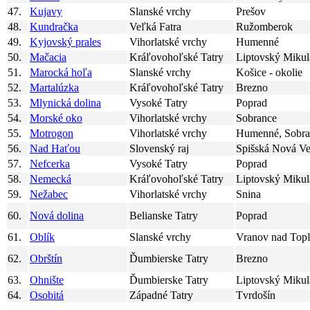
47.
Kujavy
Slanské vrchy
Prešov
48.
Kundračka
Veľká Fatra
Ružomberok
49.
Kyjovský prales
Vihorlatské vrchy
Humenné
50.
Mačacia
Kráľovohoľské Tatry
Liptovský Mikul
51.
Marocká hoľa
Slanské vrchy
Košice - okolie
52.
Martalúzka
Kráľovohoľské Tatry
Brezno
53.
Mlynická dolina
Vysoké Tatry
Poprad
54.
Morské oko
Vihorlatské vrchy
Sobrance
55.
Motrogon
Vihorlatské vrchy
Humenné, Sobra
56.
Nad Haťou
Slovenský raj
Spišská Nová Ve
57.
Nefcerka
Vysoké Tatry
Poprad
58.
Nemecká
Kráľovohoľské Tatry
Liptovský Mikul
59.
Nežabec
Vihorlatské vrchy
Snina
60.
Nová dolina
Belianske Tatry
Poprad
61.
Oblík
Slanské vrchy
Vranov nad Top
62.
Obrštín
Ďumbierske Tatry
Brezno
63.
Ohnište
Ďumbierske Tatry
Liptovský Mikul
64.
Osobitá
Západné Tatry
Tvrdošín