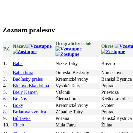
Zoznam pralesov
Orografický celok
Názov
Okres
P.č.
1.
Baba
Nízke Tatry
Brezno
2.
Babia hora
Oravské Beskydy
Námestovo
3.
Badínsky prales
Kremnické vrchy
Banská Bystrica
4.
Bielovodská dolina
Vysoké Tatry
Poprad
5.
Biely Kameň
Vtáčnik
Prievidza
6.
Bokšov
Čierna hora
Košice -okolie
7.
Boky
Kremnické vrchy
Zvolen
8.
Brdárova zvonica
Západne Tatry
Poprad
9.
Bútľavka
Poľana
Banská Bystrica
10.
Chleb
Malá Fatra
Žilina