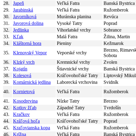
28.
Japeň
Veľká Fatra
Banská Bystrica
29.
Jarabinská
Veľká Fatra
Ružomberok
30.
Javorníková
Muránska planina
Revúca
31.
Javorová dolina
Vysoké Tatry
Poprad
32.
Jedlinka
Vihorlatské vrchy
Sobrance
33.
Kľak
Malá Fatra
Žilina, Martin
34.
Kláštorná hora
Pieniny
Kežmarok
Brezno, Rimavs
35.
Klenovský Vepor
Veporské vrchy
Sobota
36.
Klzký vrch
Kremnické vrchy
Zvolen
37.
Kojatín
Štiavnické vrchy
Banská Bystrica
38.
Kolesová
Kráľovohoľské Tatry
Liptovský Mikul
39.
Komárnická jedlina
Laborecká vrchovina
Svidník
40.
Kornietová
Veľká Fatra
Ružomberok
41.
Kosodrevina
Nízke Tatry
Brezno
42.
Kotlov žľab
Západné Tatry
Tvrdošín
43.
Kračkov
Veľká Fatra
Ružomberok
44.
Kráľová hoľa
Kráľovohoľské Tatry
Poprad
45.
Kraľovianska kopa
Veľká Fatra
Ružomberok
46.
Krížna
Veľká Fatra
Banská Bystrica