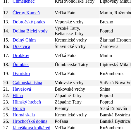
11.
Chmelienec
Kráľovohoľské Tatry
Liptovský Mikul
12.
Čierny Kameň
Veľká Fatra
Martin, Ružomb
13.
Dobročský prales
Veporské vrchy
Brezno
Vysoké Tatry,
14.
Dolina Bielej vody
Poprad
Belianske Tatry
15.
Dolný Chlm
Kremnické vrchy
Žiar nad Hrono
16.
Drastvica
Štiavnické vrchy
Žarnovica
17.
Drobkov
Veľká Fatra
Martin
18.
Ďumbier
Ďumbierske Tatry
Liptovský Mikul
19.
Dvorisko
Veľká Fatra
Ružomberok
20.
Galmuská tisina
Volovské vrchy
Spišská Nová Ve
21.
Havešová
Bukovské vrchy
Snina
22.
Hlina
Západné Tatry
Poprad
23.
Hlinský hrebeň
Západné Tatry
Poprad
24.
Holica
Pieniny
Stará Ľubovňa
25.
Horná skala
Kremnické vrchy
Banská Bystrica
26.
Hrochoťská dolina
Poľana
Banská Bystrica
27.
Jánošíková kolkáreň
Veľká Fatra
Ružomberok