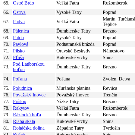
65.
Ostré Brdo
Veľká Fatra
Ružomberok
66.
Ostrva
Vysoké Tatry
Poprad
Martin, Turčians
67.
Padva
Veľká Fatra
Teplice
68.
Pálenica
Ďumbierske Tatry
Brezno
69.
Patria
Vysoké Tatry
Poprad
70.
Pavlová
Podtatranská brázda
Poprad
71.
Pilsko
Oravské Beskydy
Námestovo
72.
Pľaša
Bukovské vrchy
Snina
Pod Latiborskou
73.
Ďumbierske Tatry
Brezno
hoľou
74.
Poľana
Poľana
Zvolen, Detva
75.
Poludnica
Muránska planina
Revúca
76.
Považský Inovec
Považský Inovec
Trenčín
77.
Príslop
Nízke Tatry
Brezno
78.
Rakytov
Veľká Fatra
Ružomberok
79.
Ráztocká hoľa
Ďumbierske Tatry
Brezno
80.
Riaba skala
Bukovské vrchy
Snina
81.
Roháčska dolina
Západné Tatry
Tvrdošín
82.
Rožok
Bukovské vrchy
Snina