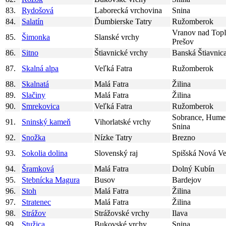
83.
Rydošová
Laborecká vrchovina
Snina
84.
Salatín
Ďumbierske Tatry
Ružomberok
Vranov nad Top
85.
Šimonka
Slanské vrchy
Prešov
86.
Sitno
Štiavnické vrchy
Banská Štiavnic
87.
Skalná alpa
Veľká Fatra
Ružomberok
88.
Skalnatá
Malá Fatra
Žilina
89.
Slačiny
Malá Fatra
Žilina
90.
Smrekovica
Veľká Fatra
Ružomberok
Sobrance, Hume
91.
Sninský kameň
Vihorlatské vrchy
Snina
92.
Snožka
Nízke Tatry
Brezno
93.
Sokolia dolina
Slovenský raj
Spišská Nová Ve
94.
Šramková
Malá Fatra
Dolný Kubín
95.
Stebnícka Magura
Busov
Bardejov
96.
Stoh
Malá Fatra
Žilina
97.
Stratenec
Malá Fatra
Žilina
98.
Strážov
Strážovské vrchy
Ilava
99.
Stužica
Bukovské vrchy
Snina