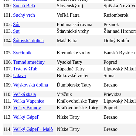
100.
Suchá Belá
Slovenský raj
Spišská Nová Ve
101.
Suchý vrch
Veľká Fatra
Ružomberok
102.
Šúr
Podunajská rovina
Pezinok
103.
Suť
Štiavnické vrchy
Žiar nad Hrono
104.
Šútovská dolina
Malá Fatra
Dolný Kubín
105.
Svrčinník
Kremnické vrchy
Banská Bystrica
106.
Temné smrečiny
Vysoké Tatry
Poprad
107.
Trstený žľab
Západné Tatry
Liptovský Mikul
108.
Udava
Bukovské vrchy
Snina
109.
Vajskovská dolina
Ďumbierske Tatry
Brezno
110.
Veľká skala
Vtáčnik
Prievidza
111.
Veľká Vápenica
Kráľovohoľské Tatry
Liptovský Mikul
112.
Veľký Brunov
Kráľovohoľské Tatry
Poprad
113.
Veľký Gápeľ
Nízke Tatry
Brezno
114.
Veľký Gápeľ - Malô
Nízke Tatry
Brezno