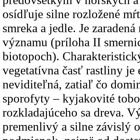
osídľuje silne rozložené mŕ
smreka a jedle. Je zaraden
významu (príloha II smerni
biotopoch). Charakteristic
vegetatívna časť rastliny j
neviditeľná, zatiaľ čo do
sporofyty – kyjakovité tobo
rozkladajúceho sa dreva. V
premenlivý a silne závislý