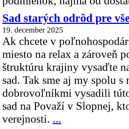
podmienok, najmä od dostatk
Sad starých odrôd pre vš
19. december 2025
Ak chcete v poľnohospodárs
miesto na relax a zároveň po
štruktúru krajiny vysaďte 
sad. Tak sme aj my spolu s
dobrovoľníkmi vysadili tú
sad na Považí v Slopnej, kt
verejnosti.
...