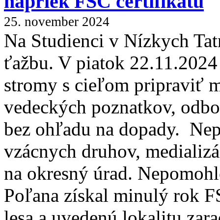
napriek FSC certifikátu
25. november 2024
Na Studienci v Nízkych Tat
ťažbu. V piatok 22.11.2024 
stromy s cieľom pripraviť 
vedeckých poznatkov, odbor
bez ohľadu na dopady. Ne
vzácnych druhov, medializá
na okresný úrad. Nepomohlo
Poľana získal minulý rok F
lesa a uvedenú lokalitu zar