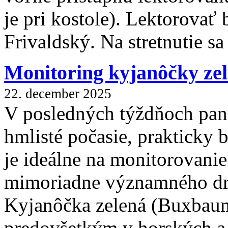
je pri kostole). Lektorovať
Frivaldský. Na stretnutie sa
Monitoring kyjanôčky zel
22. december 2025
V posledných týždňoch pan
hmlisté počasie, prakticky 
je ideálne na monitorovani
mimoriadne významného dr
Kyjanôčka zelená (Buxbaumi
predovšetkým v horských a