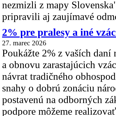
nezmizli z mapy Slovenska"
pripravili aj zaujímavé od
2% pre pralesy a iné vzá
27. marec 2026
Poukážte 2% z vaších daní n
a obnovu zarastajúcich vzác
návrat tradičného obhospod
snahy o dobrú zonáciu náro
postavenú na odborných zá
podpore môžeme realizovať t