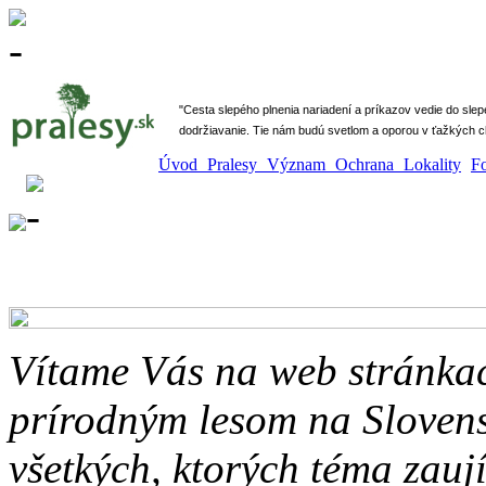
" Cesta slepého plnenia nariadení a príkazov vedie do sle
dodržiavanie. Tie nám budú svetlom a oporou v ťažkých ch
Úvod
Pralesy
Význam
Ochrana
Lokality
F
Vítame Vás na web stránka
prírodným lesom na Slovens
všetkých, ktorých téma zau