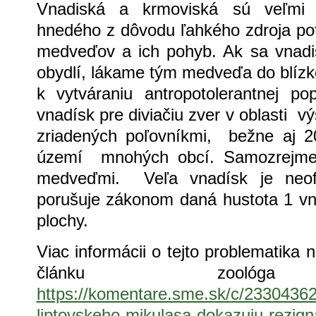
Vnadiská a krmoviská sú veľmi 
hnedého z dôvodu ľahkého zdroja pot
medveďov a ich pohyb. Ak sa vnadis
obydlí, lákame tým medveďa do blízk
k vytváraniu antropotolerantnej p
vnadísk pre diviačiu zver v oblasti 
zriadených poľovníkmi, bežne aj 
území mnohých obcí. Samozrejme
medveďmi. Veľa vnadísk je neofi
porušuje zákonom daná hustota 1 vn
plochy.
Viac informácii o tejto problematika 
článku zoológa M
https://komentare.sme.sk/c/2330436
liptovskeho-mikulasa-dokazuju-rezign