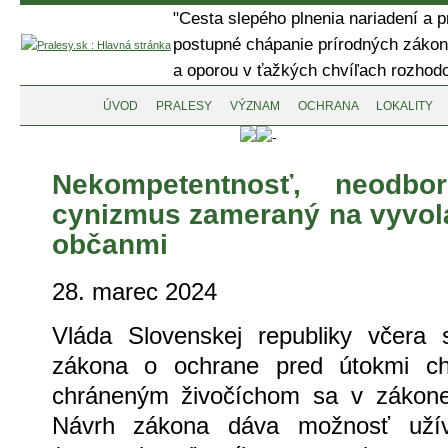
" Cesta slepého plnenia nariadení a p
postupné chápanie prírodných zákon
a oporou v ťažkých chvíľach rozhodov
ÚVOD
PRALESY
VÝZNAM
OCHRANA
LOKALITY
Nekompetentnosť, neodbo
cynizmus zameraný na vyvol
občanmi
28. marec 2024
Vláda Slovenskej republiky včera 
zákona o ochrane pred útokmi ch
chráneným živočíchom sa v zákon
Návrh zákona dáva možnosť užíva