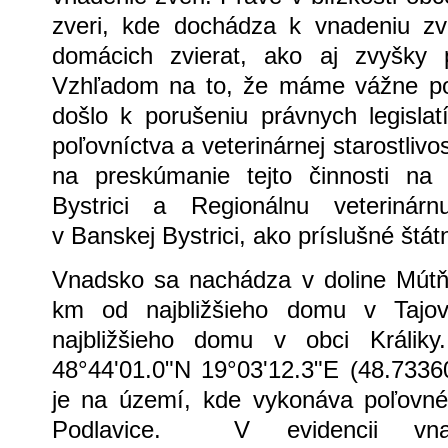
zveri, kde dochádza k vnadeniu zv
domácich zvierat, ako aj zvyšky 
Vzhľadom na to, že máme vážne po
došlo k porušeniu právnych legislat
poľovníctva a veterinárnej starostliv
na preskúmanie tejto činnosti na
Bystrici a Regionálnu veterinár
v Banskej Bystrici, ako príslušné štát
Vnadsko sa nachádza v doline Mútň
km od najbližšieho domu v Taj
najbližšieho domu v obci Králiky
48°44'01.0"N 19°03'12.3"E (48.733
je na území, kde vykonáva poľovné
Podlavice. V evidencii vn