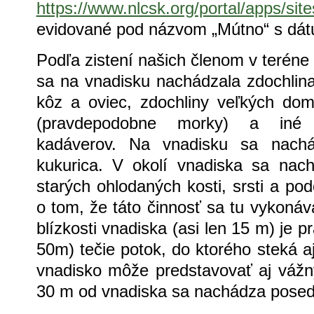
https://www.nlcsk.org/portal/apps/sit
evidované pod názvom „Mútno“ s dát
Podľa zistení našich členom v teréne 
sa na vnadisku nachádzala zdochlina
kôz a oviec, zdochliny veľkých dom
(pravdepodobne morky) a iné n
kadáverov. Na vnadisku sa nachá
kukurica. V okolí vnadiska sa nac
starých ohlodaných kosti, srsti a po
o tom, že táto činnosť sa tu vykonáv
blízkosti vnadiska (asi len 15 m) je 
50m) tečie potok, do ktorého steká a
vnadisko môže predstavovať aj vážn
30 m od vnadiska sa nachádza posed