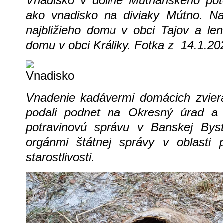
Vnadisko v doline Mútňanského poto
ako vnadisko na diviaky Mútno. 
najbližieho domu v obci Tajov a le
domu v obci Králiky. Fotka z 14.1.20
Vnadenie kadávermi domácich zvier
podali podnet na Okresný úrad a 
potravinovú správu v Banskej Bystr
orgánmi štátnej správy v oblasti p
starostlivosti.