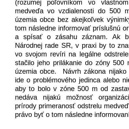
(rozumej poľovníkom vo vlastnom 
medveďa vo vzdialenosti do 500 m
územia obce bez akejkoľvek výnimky
tom následne informovať príslušnú or
a spísať o zásahu záznam. Ak by
Národnej rade SR, v praxi by to zn
vo svojom revíri na legálne odstre
stačilo jeho prilákanie do zóny 50
územia obce. Návrh zákona nijako ne
ide o problémového jedinca alebo ni
aby to bolo v zóne 500 m od zasta
nedáva nijakú možnosť organizá
prírody primeranosť odstrelu medveď
právo byť o tom následne informovaní