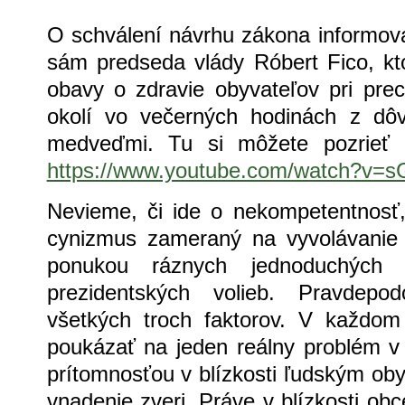
O schválení návrhu zákona informoval
sám predseda vlády Róbert Fico, kto
obavy o zdravie obyvateľov pri pre
okolí vo večerných hodinách z dô
medveďmi. Tu si môžete pozrieť 
https://www.youtube.com/watch?v=
Nevieme, či ide o nekompetentnosť
cynizmus zameraný na vyvolávanie
ponukou ráznych jednoduchých 
prezidentských volieb. Pravdep
všetkých troch faktorov. V každom
poukázať na jeden reálny problém v
prítomnosťou v blízkosti ľudským oby
vnadenie zveri. Práve v blízkosti ob