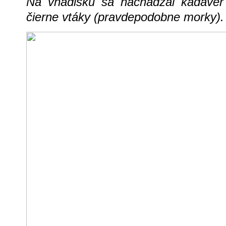
Na vnadisku sa nachádzal kadáver j
čierne vtáky (pravdepodobne morky).