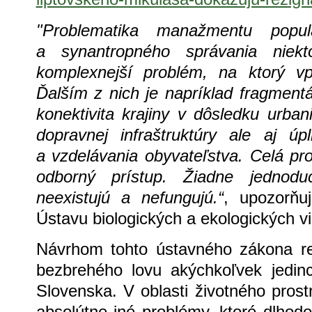
"Problematika manažmentu popu
a synantropného správania niekt
komplexnejší problém, na ktorý vp
Ďalším z nich je napríklad fragmentá
konektivita krajiny v dôsledku urba
dopravnej infraštruktúry ale aj ú
a vzdelávania obyvateľstva. Celá pro
odborný prístup. Žiadne jednoduc
neexistujú a nefungujú.“
, upozorňu
Ústavu biologických a ekologických v
Návrhom tohto ústavného zákona re
bezbrehého lovu akýchkoľvek jedi
Slovenska. V oblasti životného pro
absolútne iné problémy, ktoré dlhod