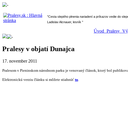
" Cesta slepého plnenia nariadení a príkazov vedie do sl
Ladislav Alcnauer, lesník "
Úvod
Pralesy
V
Pralesy v objatí Dunajca
17. november 2011
Pralesom v Pieninskom národnom parku je venovaný článok, ktorý bol publikov
Elektronickú verziu článku si môžete stiahnúť
tu
.