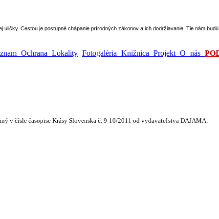
epej uličky. Cestou je postupné chápanie prírodných zákonov a ich dodržiavanie. Tie nám bu
ýznam
Ochrana
Lokality
Fotogaléria
Knižnica
Projekt
O nás
PO
aný v čísle časopise Krásy Slovenska č. 9-10/2011 od vydavateľstva DAJAMA.