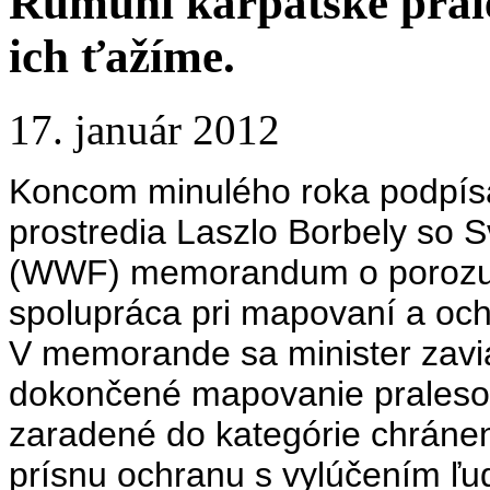
Rumuni karpatské prale
ich ťažíme.
17. január 2012
Koncom minulého roka
podpís
prostredia Laszlo Borbely so 
(WWF) memorandum o porozu
spolupráca pri mapovaní a oc
V memorande sa minister zavia
dokončené mapovanie praleso
zaradené do kategórie chránen
prísnu ochranu s vylúčením ľ