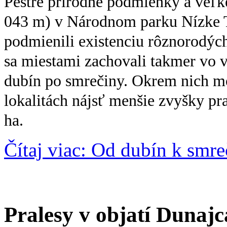
Pestré prírodné podmienky a veľk
043 m) v Národnom parku Nízke 
podmienili existenciu rôznorodých
sa miestami zachovali takmer vo 
dubín po smrečiny. Okrem nich mo
lokalitách nájsť menšie zvyšky p
ha.
Čítaj viac: Od dubín k smr
Pralesy v objatí Dunajc