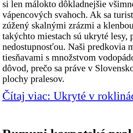
si len málokto dôkladnejšie všim
vápencových svahoch. Ak sa turista
zúžený skalnými zrázmi a klenbou
takýchto miestach sú ukryté lesy,
nedostupnosťou. Naši predkovia 
tiesňavami s množstvom vodopádov
dôvod, prečo sa práve v Slovensk
plochy pralesov.
Čítaj viac: Ukryté v rokliná