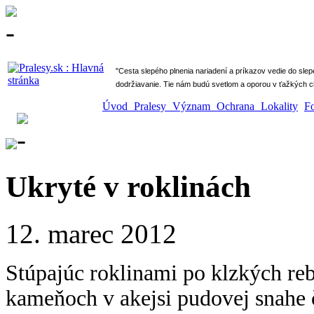
" Cesta slepého plnenia nariadení a príkazov vedie do sle
dodržiavanie. Tie nám budú svetlom a oporou v ťažkých ch
Úvod
Pralesy
Význam
Ochrana
Lokality
F
Ukryté v roklinách
12. marec 2012
Stúpajúc roklinami po klzkých reb
kameňoch v akejsi pudovej snahe č