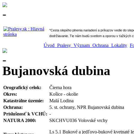
" Cesta slepého plnenia nariadení a príkazov vedie do sle
dodržiavanie. Tie nám budú svetlom a oporou v ťažkých ch
Úvod
Pralesy
Význam
Ochrana
Lokality
F
Bujanovská dubina
Orografický celok:
Čierna hora
Okres:
Košice - okolie
Katastrálne územie:
Malá Lodina
Ochrana:
5. st. ochrany, NPR Bujanovská dubina
Príslušnosť k VCHÚ:
-
NATURA 2000:
SKCHVU036 Volovské vrchy
Ls 5.1 Bukové a jedľovo-bukové kvetnaté l