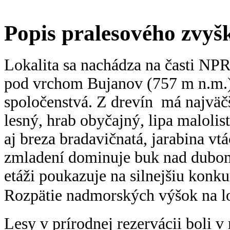
Popis pralesového zvyš
Lokalita sa nachádza na časti NP
pod vrchom Bujanov (757 m n.m.)
spoločenstvá. Z drevín má najväč
lesný, hrab obyčajný, lipa malolist
aj breza bradavičnatá, jarabina vt
zmladení dominuje buk nad dubom
etáži poukazuje na silnejšiu konk
Rozpätie nadmorských výšok na lo
Lesy v prírodnej rezervácii boli v