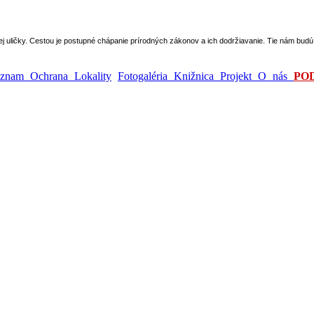
epej uličky. Cestou je postupné chápanie prírodných zákonov a ich dodržiavanie. Tie nám bu
ýznam
Ochrana
Lokality
Fotogaléria
Knižnica
Projekt
O nás
PO