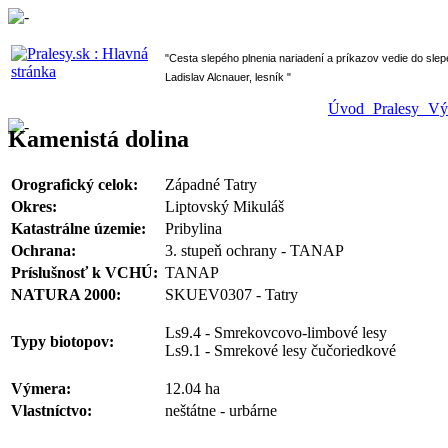
" Cesta slepého plnenia nariadení a príkazov vedie do sl
Ladislav Alcnauer, lesník "
Úvod
Pralesy
V
Kamenistá dolina
Orografický celok:
Západné Tatry
Okres:
Liptovský Mikuláš
Katastrálne územie:
Pribylina
Ochrana:
3. stupeň ochrany - TANAP
Príslušnosť k VCHÚ:
TANAP
NATURA 2000:
SKUEV0307 - Tatry
Ls9.4 - Smrekovcovo-limbové lesy
Typy biotopov:
Ls9.1 - Smrekové lesy čučoriedkové
Výmera:
12.04 ha
Vlastníctvo:
neštátne - urbárne