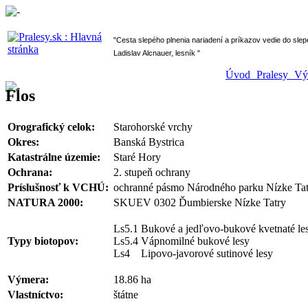
" Cesta slepého plnenia nariadení a príkazov vedie do sl
Ladislav Alcnauer, lesník "
Úvod
Pralesy
V
Flos
Orografický celok:
Starohorské vrchy
Okres:
Banská Bystrica
Katastrálne územie:
Staré Hory
Ochrana:
2. stupeň ochrany
Príslušnosť k VCHÚ:
ochranné pásmo Národného parku Nízke Tat
NATURA 2000:
SKUEV 0302 Ďumbierske Nízke Tatry
Ls5.1 Bukové a jedľovo-bukové kvetnaté le
Typy biotopov:
Ls5.4 Vápnomilné bukové lesy
Ls4 Lipovo-javorové sutinové lesy
Výmera:
18.86 ha
Vlastníctvo:
štátne