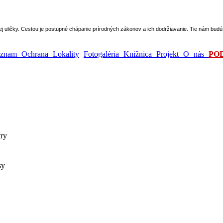
epej uličky. Cestou je postupné chápanie prírodných zákonov a ich dodržiavanie. Tie nám bu
ýznam
Ochrana
Lokality
Fotogaléria
Knižnica
Projekt
O nás
PO
ry
sy