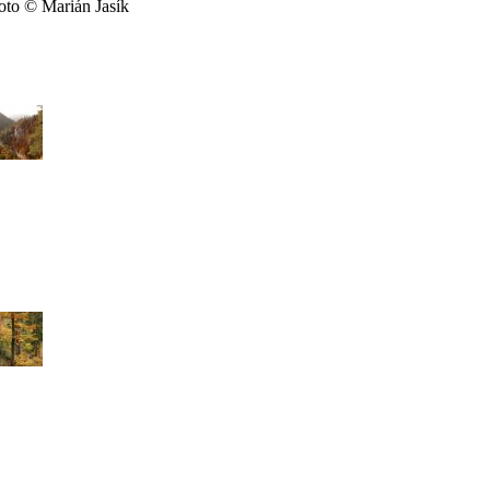
oto © Marián Jasík