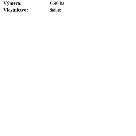
Výmera:
6.96 ha
Vlastníctvo:
štátne