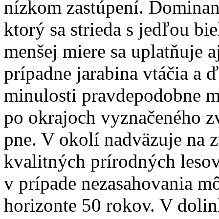
nízkom zastúpení. Dominant
ktorý sa strieda s jedľou 
menšej miere sa uplatňuje aj
prípadne jarabina vtáčia a 
minulosti pravdepodobne m
po okrajoch vyznačeného zv
pne. V okolí nadväzuje na 
kvalitných prírodných leso
v prípade nezasahovania m
horizonte 50 rokov. V dolink