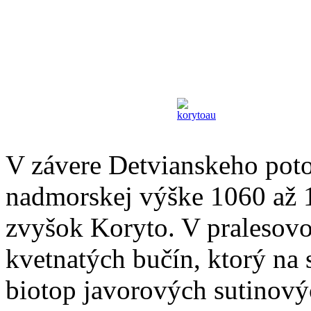
V závere Detvianskeho pot
nadmorskej výške 1060 až 
zvyšok Koryto. V pralesov
kvetnatých bučín, ktorý na 
biotop javorových sutinovýc