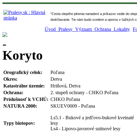
" Cesta slepého plnenia nariadení a príkazov vedie do sle
dodržiavanie. Tie nám budú svetlom a oporou v ťažkých ch
Úvod
Pralesy
Význam
Ochrana
Lokality
F
Koryto
Orografický celok:
Poľana
Okres:
Detva
Katastrálne územie:
Hriňová, Detva
Ochrana:
2. stupeň ochrany - CHKO Poľana
Príslušnosť k VCHÚ:
CHKO Poľana
NATURA 2000:
SKUEV0009 - Poľana
Ls5.1 - Bukové a jedľovo-bukové kvetnaté
Typy biotopov:
lesy
Ls4 - Lipovo-javorové sutinové lesy