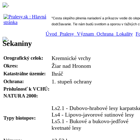
" Cesta slepého plnenia nariadení a príkazov vedie do sle
dodržiavanie. Tie nám budú svetlom a oporou v ťažkých ch
Úvod
Pralesy
Význam
Ochrana
Lokality
F
Sekaniny
Kremnické vrchy
Orografický celok:
Žiar nad Hronom
Okres:
Ihráč
Katastrálne územie:
1. stupeň ochrany
Ochrana:
Príslušnosť k VCHÚ:
NATURA 2000:
Ls2.1 - Dubovo-hrabové lesy karpatsk
Ls4 - Lipovo-javorové sutinové lesy
Typy biotopov:
Ls5.1 - Bukové a bukovo-jedľové
kvetnaté lesy