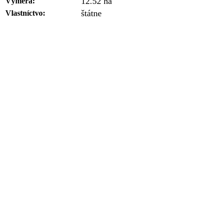
12.52 ha
Výmera:
štátne
Vlastníctvo: