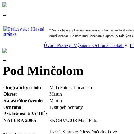
" Cesta slepého plnenia nariadení a príkazov vedie do sle
dodržiavanie. Tie nám budú svetlom a oporou v ťažkých ch
Úvod
Pralesy
Význam
Ochrana
Lokality
F
Pod Minčolom
Orografický celok:
Malá Fatra - Lúčanska
Okres:
Martin
Katastrálne územie:
Martin
Ochrana:
1. stupeň ochrany
Príslušnosť k VCHÚ:
NATURA 2000:
SKCHVU013 Malá Fatra
Ls 9.1 Smrekové lesy čučoriedkové