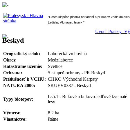
" Cesta slepého plnenia nariadení a príkazov vedie do sl
Ladislav Alcnauer, lesník "
Úvod
Pralesy
V
Beskyd
Orografický celok:
Laborecká vrchovina
Okres:
Medzilaborce
Katastrálne územie:
Svetlice
Ochrana:
5. stupeň ochrany - PR Beskyd
Príslušnosť k VCHÚ:
CHKO Východné Karpaty
NATURA 2000:
SKUEV0387 - Beskyd
Ls5.1 - Bukové a bukovo-jedľové kvetnaté
Typy biotopov:
lesy
Výmera:
8.2 ha
Vlastníctvo:
štátne