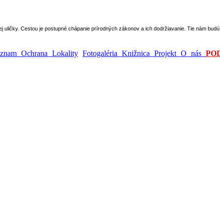
epej uličky. Cestou je postupné chápanie prírodných zákonov a ich dodržiavanie. Tie nám bu
ýznam
Ochrana
Lokality
Fotogaléria
Knižnica
Projekt
O nás
PO