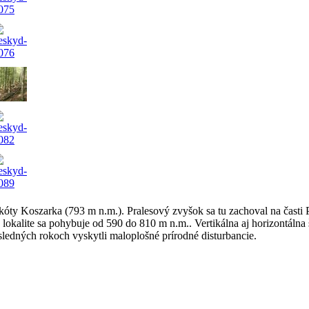
 kóty Koszarka (793 m n.m.). Pralesový zvyšok sa tu zachoval na časti 
okalite sa pohybuje od 590 do 810 m n.m.. Vertikálna aj horizontálna š
osledných rokoch vyskytli maloplošné prírodné disturbancie.