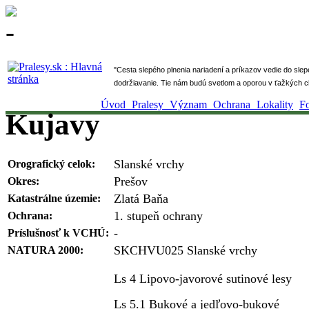
" Cesta slepého plnenia nariadení a príkazov vedie do sle
dodržiavanie. Tie nám budú svetlom a oporou v ťažkých ch
Úvod
Pralesy
Význam
Ochrana
Lokality
F
Kujavy
Slanské vrchy
Orografický celok:
Prešov
Okres:
Zlatá Baňa
Katastrálne územie:
1. stupeň ochrany
Ochrana:
-
Príslušnosť k VCHÚ:
SKCHVU025 Slanské vrchy
NATURA 2000:
Ls 4 Lipovo-javorové sutinové lesy
Ls 5.1 Bukové a jedľovo-bukové