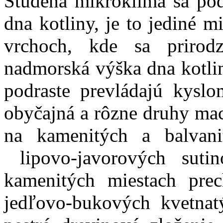
Studená mikroklíma sa pod
dna kotliny, je to jediné m
vrchoch, kde sa prirod
nadmorská výška dna kotli
podraste prevládajú kyslo
obyčajná a rôzne druhy ma
na kamenitých a balvani
lipovo-javorových suti
kamenitých miestach pre
jedľovo-bukových kvetnat