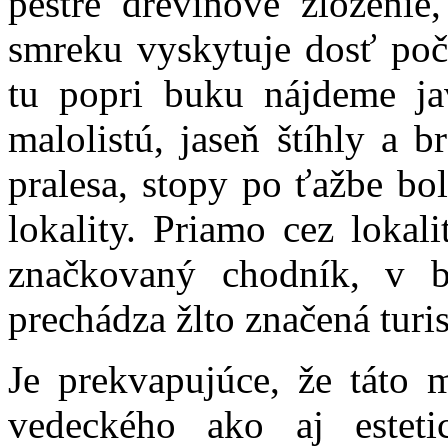
pestré drevinové zloženie
smreku vyskytuje dosť poče
tu popri buku nájdeme jav
malolistú, jaseň štíhly a 
pralesa, stopy po ťažbe bol
lokality. Priamo cez lokal
značkovaný chodník, v bl
prechádza žlto značená turis
Je prekvapujúce, že táto m
vedeckého ako aj esteti